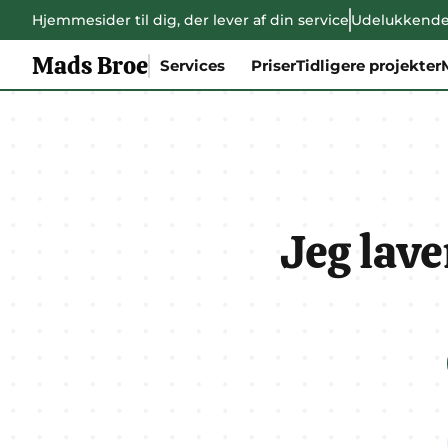
Hjemmesider til dig, der lever af din service
Udelukkende 
Mads Broe
Services
Priser
Tidligere projekter
Jeg lave