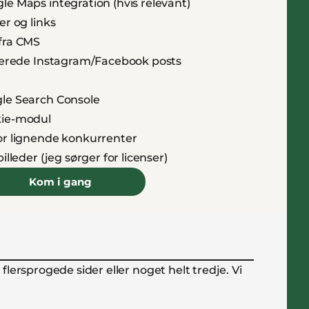
e Maps integration (hvis relevant)
er og links
fra CMS
aterede Instagram/Facebook posts
le Search Console
kie-modul
or lignende konkurrenter
lleder (jeg sørger for licenser)
Kom i gang
ersprogede sider eller noget helt tredje. Vi 