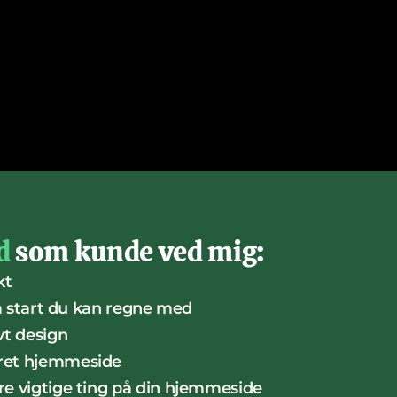
d
 som kunde ved mig:
kt
ra start du kan regne med
vt design
ret hjemmeside
re vigtige ting på din hjemmeside