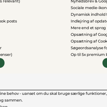
s relevant)
Nyhedsbrev & Googl
Sociale medie-ikon
Dynamisk indhold 
ook posts
Indlejring af opd
Mere end et sprog
Opsætning af Goog
Opsætning af Coo
r
Søgeordsanalyse f
censer)
Op til 5x premium bi
e behov - uanset om du skal bruge særlige funktioner, fl
ning sammen.
kken