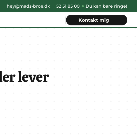
hey@mads-broe.dk
52 51 85 00
Du kan bare ringe!
Kontakt mig
 der lever 