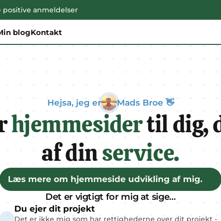
positive anmeldelser
Min blog
Kontakt
Hejsa, jeg er
Mads Broe 👋
r 
hjemmesider
 til dig,
af din 
service.
Læs mere om hjemmeside udvikling af mig.
Det er vigtigt for mig at sige…
Du ejer dit projekt
Det er ikke mig som har rettighederne over dit projekt - 