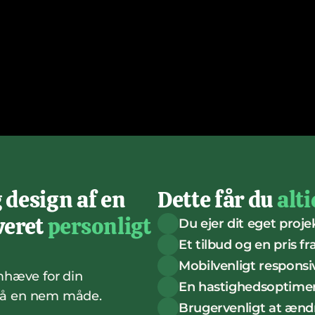
 design af en 
Dette får du 
alti
eret 
personligt
Du ejer dit eget proje
Et tilbud og en pris f
Mobilvenligt responsi
emhæve for din 
En hastighedsoptime
på en nem måde.
Brugervenligt at ænd