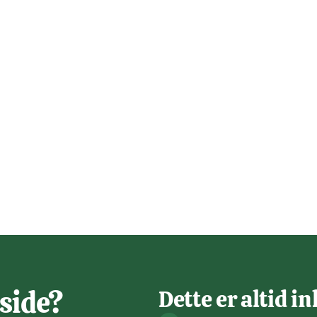
side?
Dette er altid in