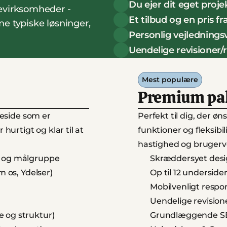
Du ejer dit eget proje
virksomheder - 
Et tilbud og en pris f
 typiske løsninger, 
Personlig vejlednings
Uendelige revisioner/r
Mest populære
Premium pak
eside som er 
Perfekt til dig, der ø
urtigt og klar til at 
funktioner og fleksibi
hastighed og brugerv
e og målgruppe
Skræddersyet desi
m os, Ydelser)
Op til 12 underside
Mobilvenligt respo
Uendelige revisione
 og struktur)
Grundlæggende SEO 